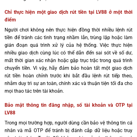
Chỉ thực hiện một giao dịch rút tiền tại LV88 ở một thời
điểm
Người chơi không nên thực hiện đồng thời nhiều lệnh rút
tiền để tránh các tình trạng nhầm lẫn, trùng lặp hoặc làm
gián đoạn quá trình xử lý của hệ thống. Việc thực hiện
nhiều giao dịch cùng lúc có thể dẫn đến sai sót về số dư,
mất thời gian xác nhận hoặc gặp trục trặc trong quá trình
chuyển tiền. Vì vậy, hãy đảm bảo hoàn tất một giao dịch
rút tiền hoàn chỉnh trước khi bắt đầu lệnh rút tiếp theo,
nhằm duy trì sự an toàn, chính xác và thuận tiện tối đa cho
mọi thao tác trên tài khoản.
Bảo mật thông tin đăng nhập, số tài khoản và OTP tại
LV88
Trong mọi trường hợp, người dùng cần bảo vệ thông tin cá
nhân và mã OTP để tránh bị đánh cắp dữ liệu hoặc truy