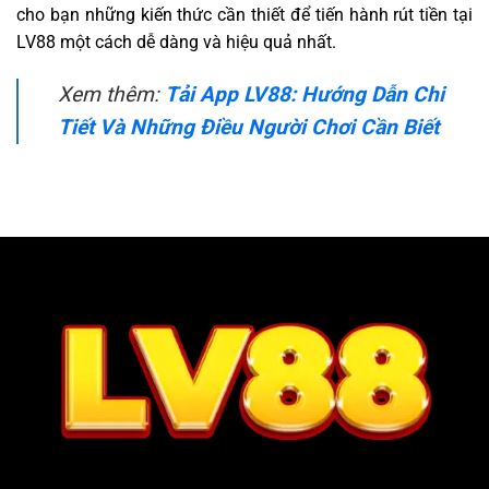
cho bạn những kiến thức cần thiết để tiến hành rút tiền tại
LV88 một cách dễ dàng và hiệu quả nhất.
Xem thêm:
Tải App LV88: Hướng Dẫn Chi
Tiết Và Những Điều Người Chơi Cần Biết