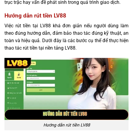
trục trặc hay vấn đề phát sinh trong quá trình giao dịch.
Hướng dẫn rút tiền LV88
Việc rút tiền tại LV88 khá đơn giản nếu người dùng làm
theo đúng hướng dẫn, đảm bảo thao tác đúng kỹ thuật, an
toàn và hiệu quả. Dưới đây là các bước cụ thể để thực hiện
thao tác rút tiền tại nền tảng LV88.
Hướng dẫn rút tiền LV88