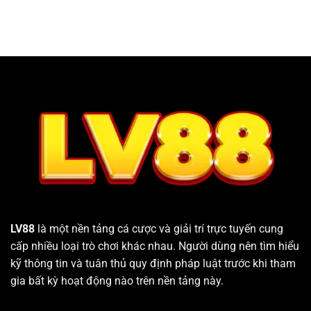
LV88
là một nền tảng cá cược và giải trí trực tuyến cung
cấp nhiều loại trò chơi khác nhau. Người dùng nên tìm hiểu
kỹ thông tin và tuân thủ quy định pháp luật trước khi tham
gia bất kỳ hoạt động nào trên nền tảng này.