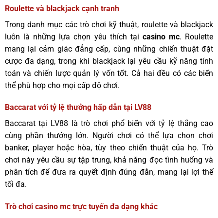
Roulette và blackjack cạnh tranh
Trong danh mục các trò chơi kỹ thuật, roulette và blackjack
luôn là những lựa chọn yêu thích tại
casino mc
. Roulette
mang lại cảm giác đẳng cấp, cùng những chiến thuật đặt
cược đa dạng, trong khi blackjack lại yêu cầu kỹ năng tính
toán và chiến lược quản lý vốn tốt. Cả hai đều có các biến
thể phù hợp cho mọi cấp độ chơi.
Baccarat với tỷ lệ thưởng hấp dẫn tại LV88
Baccarat tại LV88 là trò chơi phổ biến với tỷ lệ thắng cao
cùng phần thưởng lớn. Người chơi có thể lựa chọn chơi
banker, player hoặc hòa, tùy theo chiến thuật của họ. Trò
chơi này yêu cầu sự tập trung, khả năng đọc tình huống và
phân tích để đưa ra quyết định đúng đắn, mang lại lợi thế
tối đa.
Trò chơi casino mc trực tuyến đa dạng khác