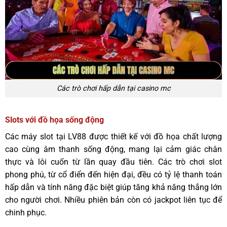
Các trò chơi hấp dẫn tại casino mc
Slots với đồ họa sống động
Các máy slot tại LV88 được thiết kế với đồ họa chất lượng
cao cùng âm thanh sống động, mang lại cảm giác chân
thực và lôi cuốn từ lần quay đầu tiên. Các trò chơi slot
phong phú, từ cổ điển đến hiện đại, đều có tỷ lệ thanh toán
hấp dẫn và tính năng đặc biệt giúp tăng khả năng thắng lớn
cho người chơi. Nhiều phiên bản còn có jackpot liên tục để
chinh phục.