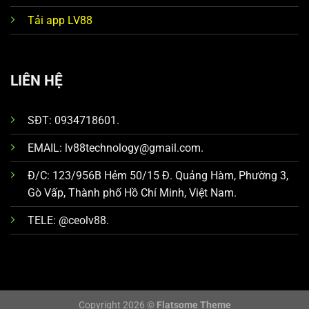
Tải app LV88
LIÊN HỆ
SĐT: 0934718601.
EMAIL:
lv88technology@gmail.com
.
Đ/C: 123/956B Hẻm 50/15 Đ. Quảng Hàm, Phường 3,
Gò Vấp, Thành phố Hồ Chí Minh, Việt Nam.
TELE: @ceolv88.
Copyright 2026 ©
Flatsome Theme