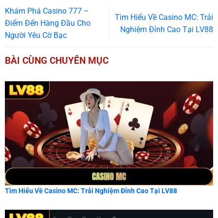
Khám Phá Casino 777 –
Tìm Hiểu Về Casino MC: Trải
Điểm Đến Hàng Đầu Cho
Nghiệm Đỉnh Cao Tại LV88
Người Yêu Cờ Bạc
BÀI CÙNG CHUYÊN MỤC
Tìm Hiểu Về Casino MC: Trải Nghiệm Đỉnh Cao Tại LV88