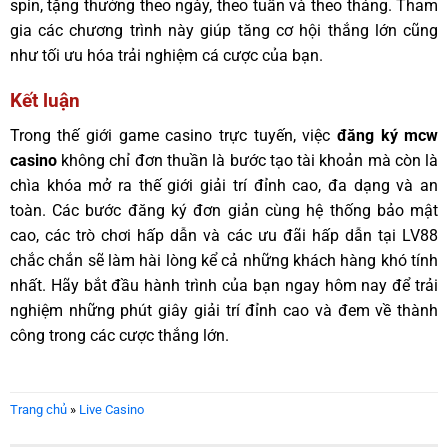
spin, tặng thưởng theo ngày, theo tuần và theo tháng. Tham
gia các chương trình này giúp tăng cơ hội thắng lớn cũng
như tối ưu hóa trải nghiệm cá cược của bạn.
Kết luận
Trong thế giới game casino trực tuyến, việc
đăng ký mcw
casino
không chỉ đơn thuần là bước tạo tài khoản mà còn là
chìa khóa mở ra thế giới giải trí đỉnh cao, đa dạng và an
toàn. Các bước đăng ký đơn giản cùng hệ thống bảo mật
cao, các trò chơi hấp dẫn và các ưu đãi hấp dẫn tại LV88
chắc chắn sẽ làm hài lòng kể cả những khách hàng khó tính
nhất. Hãy bắt đầu hành trình của bạn ngay hôm nay để trải
nghiệm những phút giây giải trí đỉnh cao và đem về thành
công trong các cược thắng lớn.
Trang chủ
»
Live Casino