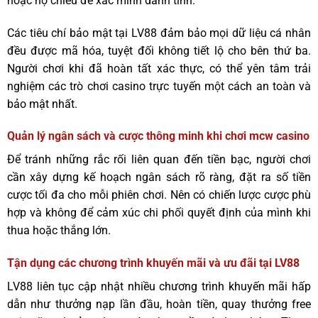
hoặc hộ chiếu để xác minh danh tính.
Các tiêu chí bảo mật tại LV88 đảm bảo mọi dữ liệu cá nhân
đều được mã hóa, tuyệt đối không tiết lộ cho bên thứ ba.
Người chơi khi đã hoàn tất xác thực, có thể yên tâm trải
nghiệm các trò chơi casino trực tuyến một cách an toàn và
bảo mật nhất.
Quản lý ngân sách và cược thông minh khi chơi mcw casino
Để tránh những rắc rối liên quan đến tiền bạc, người chơi
cần xây dựng kế hoạch ngân sách rõ ràng, đặt ra số tiền
cược tối đa cho mỗi phiên chơi. Nên có chiến lược cược phù
hợp và không để cảm xúc chi phối quyết định của mình khi
thua hoặc thắng lớn.
Tận dụng các chương trình khuyến mãi và ưu đãi tại LV88
LV88 liên tục cập nhật nhiều chương trình khuyến mãi hấp
dẫn như thưởng nạp lần đầu, hoàn tiền, quay thưởng free