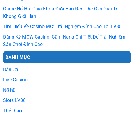
Game Nổ Hũ: Chìa Khóa Đưa Bạn Đến Thế Giới Giải Trí
Không Giới Hạn
Tìm Hiểu Về Casino MC: Trải Nghiệm Đỉnh Cao Tại LV88
Đăng Ký MCW Casino: Cẩm Nang Chi Tiết Để Trải Nghiệm
Sân Chơi Đỉnh Cao
DANH MỤC
Bắn Cá
Live Casino
Nổ hũ
Slots LV88
Thể thao