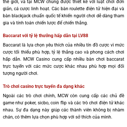
thế giới, và tại MCW chúng được thiết kế với luật chơi đơn
giản, cá cược linh hoạt. Các bàn roulette điện tử hiện đại và
bàn blackjack chuẩn quốc tế khiến người chơi dễ dàng tham
gia và tính toán chiến lược để chiến thắng.
Baccarat với tỷ lệ thưởng hấp dẫn tại LV88
Baccarat là lựa chọn yêu thích của nhiều tín đồ cược vì mức
cược tối thiểu phù hợp, tỷ lệ thắng cao và phong cách chơi
hấp dẫn. MCW Casino cung cấp nhiều bàn chơi baccarat
trực tuyến với các mức cược khác nhau phù hợp mọi đối
tượng người chơi.
Trò chơi casino trực tuyến đa dạng khác
Ngoài các trò chơi chính, MCW còn cung cấp các chủ đề
game như poker, sicbo, coin flip và các trò chơi điện tử khác
nhau. Sự đa dạng này giúp các thành viên không bị nhàm
chán, có thêm lựa chọn phù hợp với sở thích của mình.