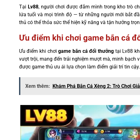
Tại
Lv88
, người chơi được đắm mình trong kho trò ch
lứa tuổi và mọi trình độ — từ những người mới bắt đầ
thủ có thể thỏa sức thể hiện kỹ năng và tận hưởng trọn v
Ưu điểm khi chơi game bắn cá đổ
Ưu điểm khi chơi
game bắn cá đổi thưởng
tại Lv88 k
vượt trội, mang đến trải nghiệm mượt mà, minh bạch và
được game thủ ưu ái lựa chọn làm điểm giải trí tin cậy.
Xem thêm:
Khám Phá Bắn Cá Xèng 2: Trò Chơi Giả