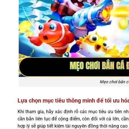
Mẹo chơi bắn cá
Lựa chọn mục tiêu thông minh để tối ưu hó
Khi tham gia, hãy xác định rõ các mục tiêu ưu tiên n
cần bắn liên tục để cộng điểm, còn đối với cá lớn, cầ
hợp lý sẽ giúp tiết kiệm tài nguyên đồng thời nâng ca