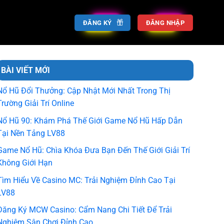
ĐĂNG KÝ
ĐĂNG NHẬP
BÀI VIẾT MỚI
Nổ Hũ Đổi Thưởng: Cập Nhật Mới Nhất Trong Thị
Trường Giải Trí Online
Nổ Hũ 90: Khám Phá Thế Giới Game Nổ Hũ Hấp Dẫn
Tại Nền Tảng LV88
Game Nổ Hũ: Chìa Khóa Đưa Bạn Đến Thế Giới Giải Trí
Không Giới Hạn
Tìm Hiểu Về Casino MC: Trải Nghiệm Đỉnh Cao Tại
LV88
Đăng Ký MCW Casino: Cẩm Nang Chi Tiết Để Trải
Nghiệm Sân Chơi Đỉnh Cao