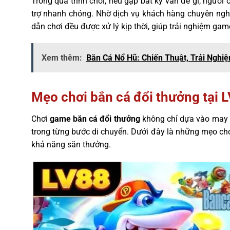
Trong quá trình chơi, nếu gặp bất kỳ vấn đề gì, người
trợ nhanh chóng. Nhờ dịch vụ khách hàng chuyên ngh
dẫn chơi đều được xử lý kịp thời, giúp trải nghiệm gam
Xem thêm:
Bắn Cá Nổ Hũ: Chiến Thuật, Trải Nghi
Mẹo chơi bắn cá đổi thưởng tại 
Chơi
game bắn cá đổi thưởng
không chỉ dựa vào may m
trong từng bước di chuyển. Dưới đây là những mẹo ch
khả năng săn thưởng.