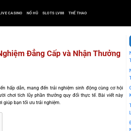
LIVE CASINO
NỔ HŨ
SLOTS LV88
THỂ THAO
 Nghiệm Đẳng Cấp và Nhận Thưởng
tuyến hấp dẫn, mang đến trải nghiệm sinh động cùng cơ hội
ười chơi tích lũy phần thưởng quy đổi thực tế. Bài viết này
i giúp bạn tối ưu trải nghiệm.