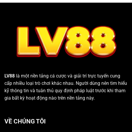
LV88
là một nền tảng cá cược và giải trí trực tuyến cung
cấp nhiều loại trò chơi khác nhau. Người dùng nên tìm hiểu
kỹ thông tin và tuân thủ quy định pháp luật trước khi tham
gia bất kỳ hoạt động nào trên nền tảng này.
VỀ CHÚNG TÔI