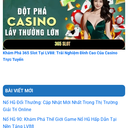
Khám Phá 365 Slot Tại LV88: Trải Nghiệm Đỉnh Cao Của Casino
Trực Tuyến
BÀI VIẾT MỚI
Nổ Hũ Đổi Thưởng: Cập Nhật Mới Nhất Trong Thị Trường
Giải Trí Online
Nổ Hũ 90: Khám Phá Thế Giới Game Nổ Hũ Hấp Dẫn Tại
Nền Tảng LV88