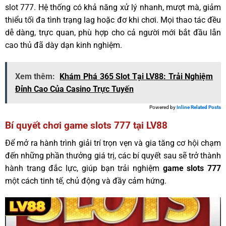
slot 777. Hệ thống có khả năng xử lý nhanh, mượt mà, giảm
thiểu tối đa tình trạng lag hoặc đơ khi chơi. Mọi thao tác đều
dễ dàng, trực quan, phù hợp cho cả người mới bắt đầu lẫn
cao thủ đã dày dạn kinh nghiệm.
Xem thêm:
Khám Phá 365 Slot Tại LV88: Trải Nghiệm
Đỉnh Cao Của Casino Trực Tuyến
Powered by
Inline Related Posts
Bí quyết chơi game slots 777 tại LV88
Để mở ra hành trình giải trí trọn vẹn và gia tăng cơ hội chạm
đến những phần thưởng giá trị, các bí quyết sau sẽ trở thành
hành trang đắc lực, giúp bạn trải nghiệm
game slots 777
một cách tinh tế, chủ động và đầy cảm hứng.