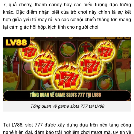
7, quả cherry, thanh candy hay các biểu tượng đặc trưng
khác. Đặc điểm nhận biết của trò chơi này chính là sự kết
hợp giữa yếu tố may rủi và các cơ hội chiến thắng lớn mang
lại cảm giác hồi hộp, kịch tính cho người chơi.
Tổng quan về game slots 777 tại LV88
Tại LV88, slot 777 được xây dựng dựa trên nền tảng công
nghệ hiện đại, đảm bảo trải nghiệm chơi mượt mà, uy tín về