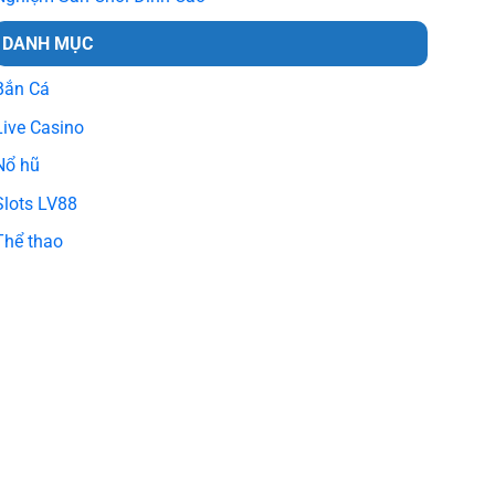
DANH MỤC
Bắn Cá
Live Casino
Nổ hũ
Slots LV88
Thể thao